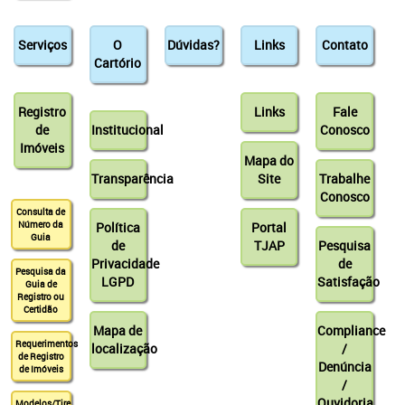
Serviços
O
Dúvidas?
Links
Contato
Cartório
Registro
Links
Fale
de
Institucional
Conosco
Imóveis
Mapa do
Transparência
Site
Trabalhe
Conosco
Consulta de
Número da
Política
Portal
Guia
de
TJAP
Pesquisa
Privacidade
de
Pesquisa da
LGPD
Satisfação
Guia de
Registro ou
Certidão
Mapa de
Compliance
Requerimentos
localização
/
de Registro
Denúncia
de Imóveis
/
Ouvidoria
Modelos/Tire